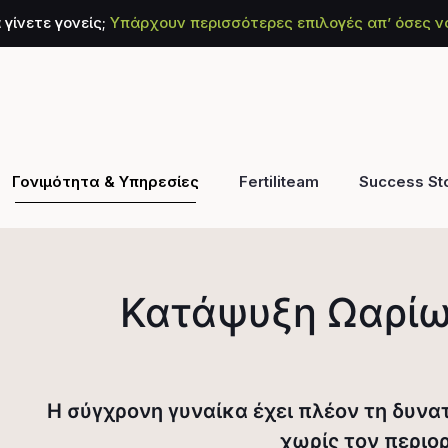
 γίνετε γονείς;
Υπάρχουν περισσότερες επιλογές απ’ όσες ν
Γονιμότητα & Υπηρεσίες
Fertiliteam
Success St
Κατάψυξη Ωαρίων
Η σύγχρονη γυναίκα έχει πλέον τη δυνατ
χωρίς τον περιορ