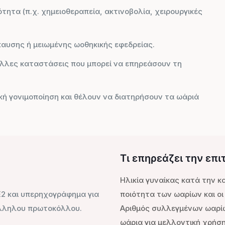
τητα (π.χ. χημειοθεραπεία, ακτινοβολία, χειρουργικές
παυσης ή μειωμένης ωοθηκικής εφεδρείας.
άλλες καταστάσεις που μπορεί να επηρεάσουν τη
κή γονιμοποίηση και θέλουν να διατηρήσουν τα ωάριά
Τι επηρεάζει την επι
Ηλικία γυναίκας κατά την κ
E2 και υπερηχογράφημα για
ποιότητα των ωαρίων και ο
άλληλου πρωτοκόλλου.
Αριθμός συλλεγμένων ωαρίω
ωάρια για μελλοντική χρήση