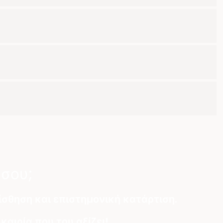
 σου;
αίσθηση και επιστημονική κατάρτιση.
αιρία που του αξίζει!