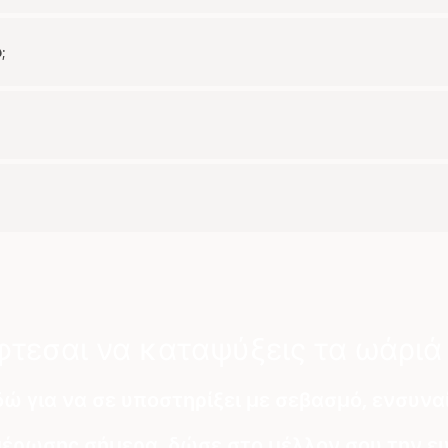
;
τεσαι να καταψύξεις τα ωάριά
 εδώ για να σε υποστηρίξει με σεβασμό, ενσυν
έρωσης σήμερα, δώσε στο μέλλον σου την ευκ