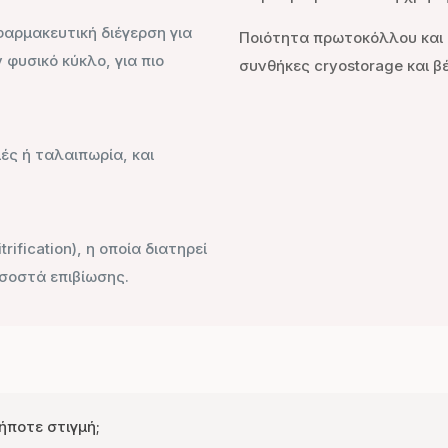
 φαρμακευτική διέγερση για
Ποιότητα πρωτοκόλλου και ε
φυσικό κύκλο, για πιο
συνθήκες cryostorage και β
ές ή ταλαιπωρία, και
ification), η οποία διατηρεί
οσοστά επιβίωσης.
ήποτε στιγμή;