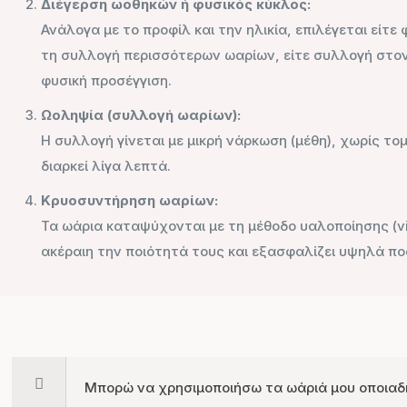
Διέγερση ωοθηκών ή φυσικός κύκλος:
Ανάλογα με το προφίλ και την ηλικία, επιλέγεται είτε
τη συλλογή περισσότερων ωαρίων, είτε συλλογή στον 
φυσική προσέγγιση.
Ωοληψία (συλλογή ωαρίων):
Η συλλογή γίνεται με μικρή νάρκωση (μέθη), χωρίς τομ
διαρκεί λίγα λεπτά.
Κρυοσυντήρηση ωαρίων:
Τα ωάρια καταψύχονται με τη μέθοδο υαλοποίησης (vitr
ακέραιη την ποιότητά τους και εξασφαλίζει υψηλά π
Μπορώ να χρησιμοποιήσω τα ωάριά μου οποιαδ