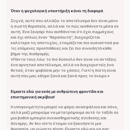
Όταν η ψυχολογική υποστήριξη κάνει τη διαφορά
Συχνά, αυτό που αλλάζει το αποτέλεσμα δεν είναι μόνο
η σωστή θεραπεία, αλλά και το πώς αισθάνεστε μέσα σε
αυτή. Ένα ζευγάρι που αισθάνεται ότι έχει συμμάχους
και όχι απλώς έναν “θεραπευτή”, διαχειρίζεται
καλύτερα τις αποτυχίες, ετοιμάζεται πιο ουσιαστικά για
τις επόμενες προσπάθειες και ζει πιο συνειδητά κάθε
βήμα της διαδρομής.
«Πάντα τους λέω: το πιο δύσκολο δεν είναι να αντέξεις
ένα αρνητικό αποτέλεσμα, αλλά να διαχειριστείς ένα
θετικό, όταν φοβάσαι μην το χάσεις. Γιατί η πίστη είναι
αυτή που μας οδηγεί ξανά και ξανά προς το όνειρο.»
Είμαστε εδώ για εσάς με ανθρώπινη φροντίδα και
επιστημονική ακρίβεια!
Η υπογονιμότητα μπορεί να φέρει ανασφάλεια και πόνο,
αλλά μαζί μπορούμε να μετατρέψουμε αυτό το ταξίδι σε
μια βαθιά εμπειρία συναισθηματικής σύνδεσης και
δύναμης. Αν δεν είστε έτοιμοι να ξεκινήσετε μια
θεραπεία, μη νιώσετε πίεση. Είμαστε εδώ για να σας